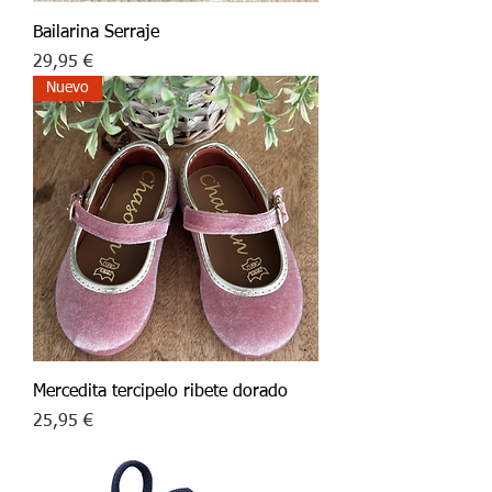
Bailarina Serraje
Precio
29,95 €
Nuevo
Mercedita tercipelo ribete dorado
Precio
25,95 €