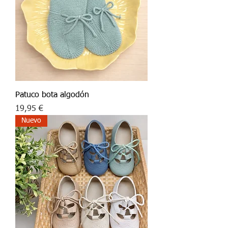
Patuco bota algodón
Precio
19,95 €
Nuevo