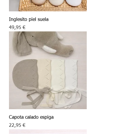
Inglesito piel suela
Precio
49,95 €
Capota calado espiga
Precio
22,95 €