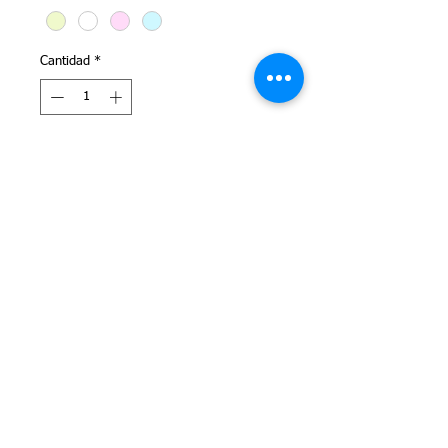
Cantidad
*
Agregar al carrito
Body 100% Perlé Egipcio (Rematado a 
Mano)
Aviso legal
Política de devoluciones
Política de privacidad
Política de Cookies
Condiciones de uso