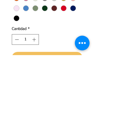
Cantidad
*
Agregar al carrito
Nuevo
Cambios y Devoluciones
No se aceptan cambios ni devoluciones
en los artículos de pelo .
Aviso legal
Política de devoluciones