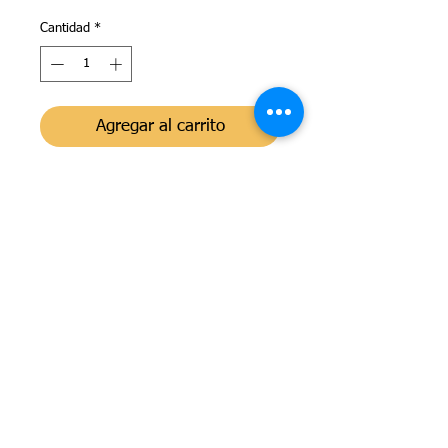
Cantidad
*
Agregar al carrito
Pijama en algodón 100% , fabricado en
España , con automáticos delanteros para
facilitar el cambio de pañal .El modelo de
color blanco , es de "Tencel"una fibra
natural de nueva generación muy suave y
de una calidad superior .
Aviso legal
Política de devoluciones
Política de privacidad
Política de Cookies
Condiciones de uso